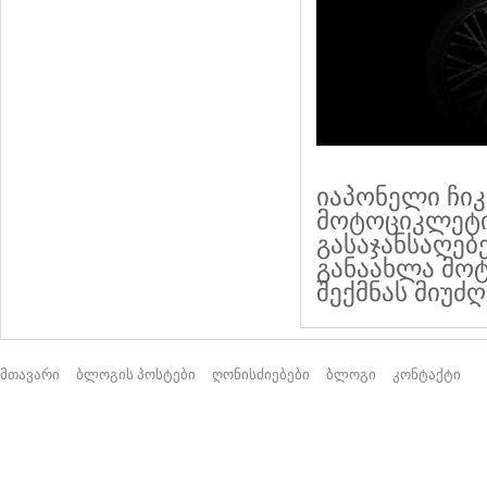
იაპონელი ჩიკ
მოტოციკლეტი
გასაჯანსაღებ
განაახლა მო
შექმნას მიუძღ
მთავარი
ბლოგის პოსტები
ღონისძიებები
ბლოგი
კონტაქტი